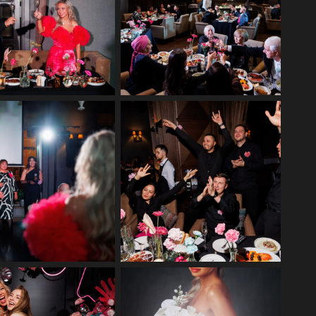
тажная фотосъемка юбилея
Репортажная фотосъемка юбилея
в ресторане Бурбон
в ресторане Бурбон
тажная фотосъемка юбилея
Репортажная фотосъемка юбилея
в ресторане Бурбон
в ресторане Бурбон