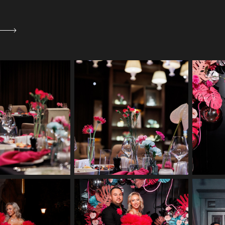
ая фотосъемка юбилея
Репортажная фотосъемка юбилея
Репор
сторане Бурбон
в ресторане Бурбон