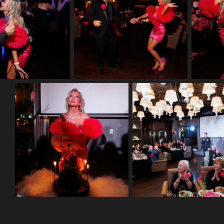
ая фотосъемка юбилея
Репортажная фотосъемка юбилея
Репор
сторане Бурбон
в ресторане Бурбон
Репортажная фотосъемка юбилея
Репортажная фотосъемка юби
в ресторане Бурбон
в ресторане Бурбон