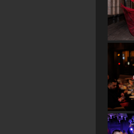
Репортажн
в ре
Репортажн
в ре