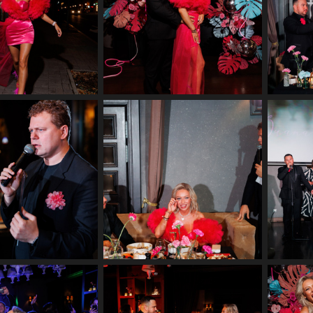
ая фотосъемка юбилея
Репортажная фотосъемка юбилея
Репор
сторане Бурбон
в ресторане Бурбон
ая фотосъемка юбилея
Репортажная фотосъемка юбилея
Репор
сторане Бурбон
в ресторане Бурбон