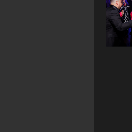
Репортажн
в ре