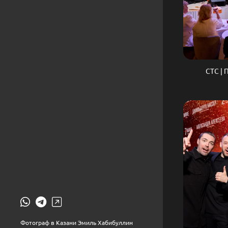
СТС | 
Фотограф в Казани Эмиль Хабибуллин