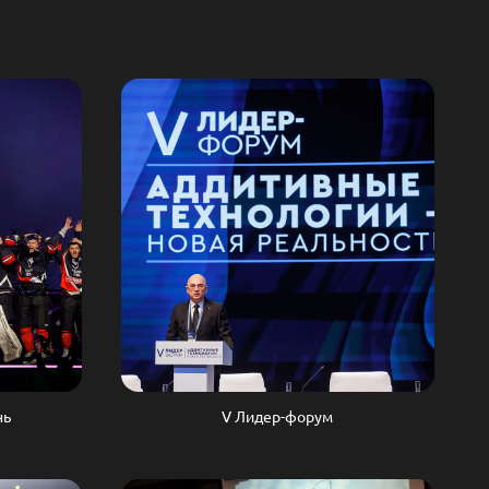
нь
V Лидер-форум