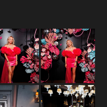
тажная фотосъемка юбилея
Репортажная фотосъемка юбилея
в ресторане Бурбон
в ресторане Бурбон