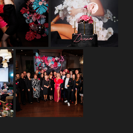
тажная фотосъемка юбилея
Репортажная фотосъемка юбилея
в ресторане Бурбон
в ресторане Бурбон
лея
Репортажная фотосъемка юбилея
в ресторане Бурбон