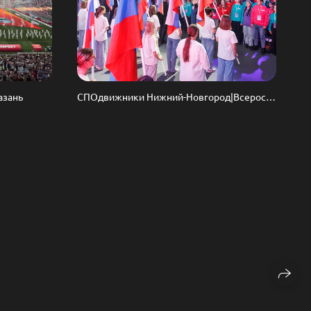
азань
СПОдвижники Нижний-Новгород|Всероссийский слёт